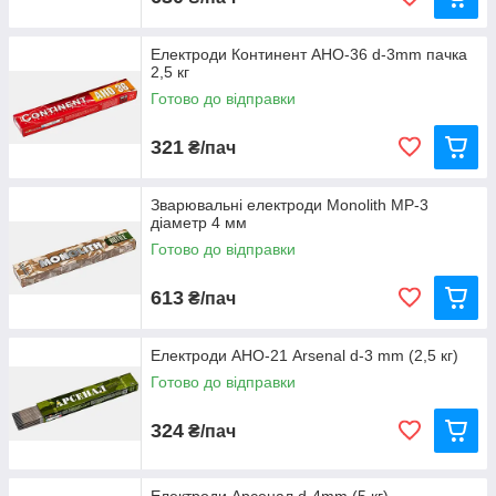
Если в покрытии электрода содержится много железного
порошка Мн может оказаться больше Мэ и тогда W условно
будет иметь отрицательное значение. Для заказа электродов
Електроди Континент АНО-36 d-3mm пачка
учитывается также масса электродного покрытия. В среднем
2,5 кг
заказывают электроды по отраслевым нормам
Готово до відправки
Минмонтажспецстроя: для изготовления
металлоконструкций 1,35 % и для их монтажа 0,4 % массы
321
₴/пач
изготовляемых и монтируемых конструкций.
Зварювальні електроди Monolith МР-3
діаметр 4 мм
Готово до відправки
613
₴/пач
Електроди АНО-21 Arsenal d-3 mm (2,5 кг)
Готово до відправки
324
₴/пач