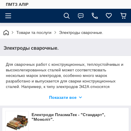
ПМТЗ АЛІР
Товари та послуги
Электроды сварочные.
Электроды сварочные.
Для сварочных работ с конструкционных, теплоустойчивых и
высоколегированных сталей может соответствовать
несколько марок электродов, особенно много марок
разработано и выпускается для сварки конструкционных
сталей. Например, к типу электродов Э42А относятся
электроды марки УОНИИ-13/45, СМ-11 и др. Характеристика
Показати все
электродов различных марок приведена в табл. 10.5.
Наиболее распространены для сварки в заводских условиях
электроды марок АНО-1, АНО-6, ВРМ-12, ОЗС-4, МР-3,
АНО-4, предназначенные для сварки низкоуглеродистых и
Електроди ПлазмаТек - "Стандарт",
"Моноліт".
низко тегированных сталей. В конструкциях, к которым
предъявляются повышенные требования пластичности и