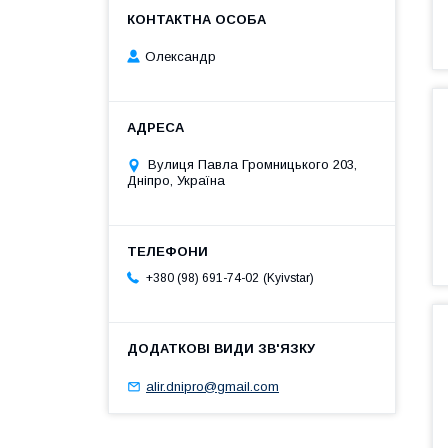
Олександр
Вулиця Павла Громницького 203,
Дніпро, Україна
Kyivstar
+380 (98) 691-74-02
alir.dnipro@gmail.com