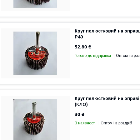
Круг пелюстковий на оправц
P40
52,80 ₴
Готово до відправки
Оптом і в роз
Круг пелюстковий на оправі
(КЛО)
30 ₴
В наявності
Оптом і в роздріб