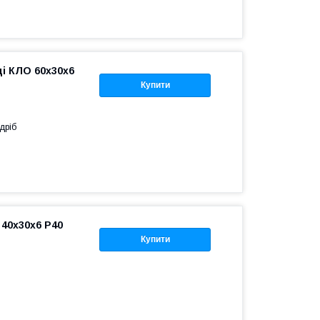
і КЛО 60х30х6
Купити
дріб
 40x30x6 P40
Купити