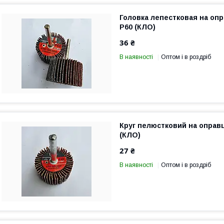
Головка лепестковая на опр
P60 (КЛО)
36 ₴
В наявності
Оптом і в роздріб
Круг пелюстковий на оправц
(КЛО)
27 ₴
В наявності
Оптом і в роздріб