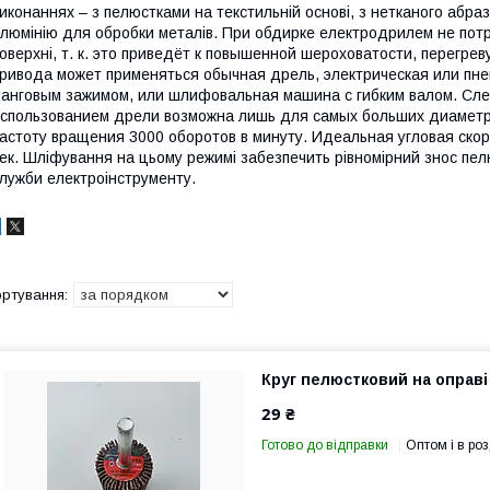
иконаннях – з пелюстками на текстильній основі, з нетканого абраз
люмінію для обробки металів. При обдирке електродрилем не потр
оверхні, т. к. это приведёт к повышенной шероховатости, перегре
ривода может применяться обычная дрель, электрическая или пн
анговым зажимом, или шлифовальная машина с гибким валом. Сле
спользованием дрели возможна лишь для самых больших диамет
астоту вращения 3000 оборотов в минуту. Идеальная угловая скор
ек. Шліфування на цьому режимі забезпечить рівномірний знос пелюс
лужби електроінструменту.
Круг пелюстковий на оправі
29 ₴
Готово до відправки
Оптом і в роз