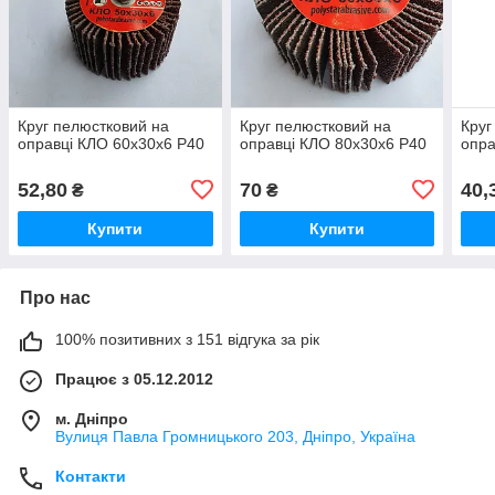
Круг пелюстковий на
Круг пелюстковий на
Круг
оправці КЛО 60х30х6 P40
оправці КЛО 80х30х6 P40
опра
52,80
70
40,
₴
₴
Купити
Купити
Про нас
100% позитивних з 151 відгука за рік
Працює з 05.12.2012
м. Дніпро
Вулиця Павла Громницького 203, Дніпро, Україна
Контакти