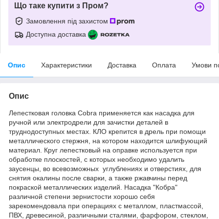
Що таке купити з Пром?
Замовлення під захистом
Доступна доставка
Опис
Характеристики
Доставка
Оплата
Умови п
Опис
Лепестковая головка Cobra применяется как насадка для
ручной или электродрели для зачистки деталей в
труднодоступных местах. КЛО крепится в дрель при помощи
металлического стержня, на котором находится шлифующий
материал. Круг лепестковый на оправке используется при
обработке плоскостей, с которых необходимо удалить
заусенцы, во всевозможных углублениях и отверстиях, для
снятия окалины после сварки, а также ржавчины перед
покраской металлических изделий. Насадка "Кобра"
различной степени зернистости хорошо себя
зарекомендовала при операциях с металлом, пластмассой,
ПВХ, древесиной, различными сталями, фарфором, стеклом,