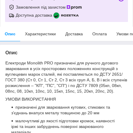
Замовлення під захистом
Доступна доставка
Опис
Характеристики
Доставка
Оплата
Умови п
Опис
Електроди Моnolith PRO призначені для ручного дугового
зварювання в усіх просторових положеннях конструкцій з
вуглецевих марок сталей, які поставляються по ДСТУ 2651/
ГОСТ 380 (Ст 0, Ст 1, Ст 2, Ст 3 всіх груп А, Б, В і всіх ступенів
розкислення – "КП", "ПС", "СП") і по ДСТУ 7809 (05кп, 08кп,
08пс, 08, 10кп, 10пс, 10, 15кп, 15пс, 15, 20кп, 20пс, 20).
УМОВИ ВИКОРИСТАННЯ
призначені для зварювання кутових, стикових та
з'єднань внапуск металу товщиною до 20 мм
малочутливі до якості підготовки кромок, наявності
іржі та інших забруднень поверхні зварюваного
матеріалу