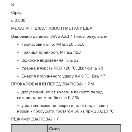
S
Сірка
≤ 0,030
МЕХАНІЧНІ ВЛАСТИВОСТІ МЕТАЛУ ШВА
Відповідно до вимог AWS A5.1 / Типові результати
Тимчасовий опір, МПа:510…610
Границя плинності, МПа:≥ 420
Відносне видовження, %:≥ 22
Ударна в’язкість KCU +20 ˚С, Дж / см²:≥ 78
Енергія поглиненого удару KV 0 ˚С, Дж≥ 47
ПРОКАЛЮВАННЯ ПЕРЕД ЗВАРЮВАННЯМ
допустимий вміст вологи в покритті перед
використанням не більше 0,7 %
у разі зволоження покриття електродів вище
норми - просушити протягом 60 хв при 130±10 °С
РЕЖИМИ ЗВАРЮВАННЯ
Сила