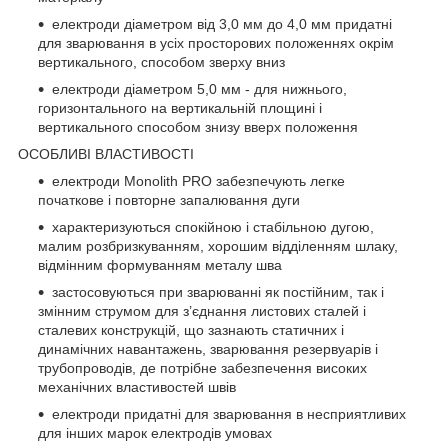
електроди діаметром від 3,0 мм до 4,0 мм придатні
для зварювання в усіх просторових положеннях окрім
вертикального, способом зверху вниз
електроди діаметром 5,0 мм - для нижнього,
горизонтального на вертикальній площині і
вертикального способом знизу вверх положення
ОСОБЛИВІ ВЛАСТИВОСТІ
електроди Моnolith PRO забезпечують легке
початкове і повторне запалювання дуги
характеризуються спокійною і стабільною дугою,
малим розбризкуванням, хорошим відділенням шлаку,
відмінним формуванням металу шва
застосовуються при зварюванні як постійним, так і
змінним струмом для з’єднання листових сталей і
сталевих конструкцій, що зазнають статичних і
динамічних навантажень, зварювання резервуарів і
трубопроводів, де потрібне забезпечення високих
механічних властивостей швів
електроди придатні для зварювання в несприятливих
для інших марок електродів умовах