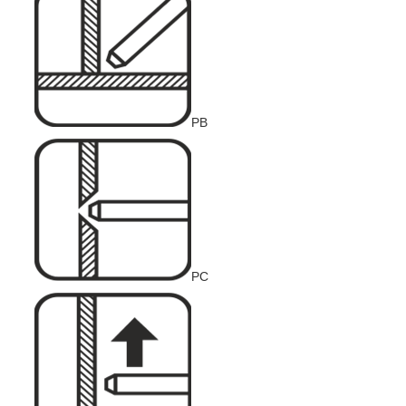
PB
PC