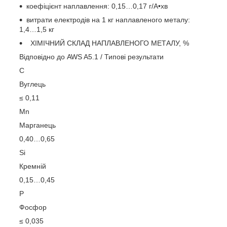
коефіцієнт наплавлення: 0,15…0,17 г/А•хв
витрати електродів на 1 кг наплавленого металу:
1,4…1,5 кг
ХІМІЧНИЙ СКЛАД НАПЛАВЛЕНОГО МЕТАЛУ, %
Відповідно до AWS A5.1 / Типові результати
C
Вуглець
≤ 0,11
Mn
Марганець
0,40…0,65
Si
Кремній
0,15…0,45
P
Фосфор
≤ 0,035