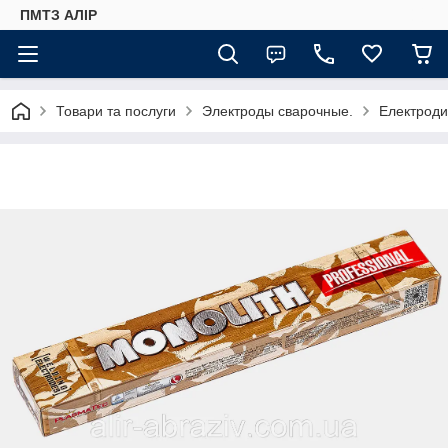
ПМТЗ АЛІР
Товари та послуги
Электроды сварочные.
Електроди