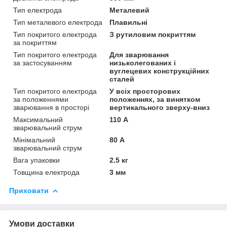
Тип електрода
Металевий
Тип металевого електрода
Плавильні
Тип покритого електрода
З рутиловим покриттям
за покриттям
Тип покритого електрода
Для зварювання
за застосуванням
низьколегованих і
вуглецевих конструкційних
сталей
Тип покритого електрода
У всіх просторових
за положеннями
положеннях, за винятком
зварювання в просторі
вертикального зверху-вниз
Максимальний
110 А
зварювальний струм
Мінімальний
80 А
зварювальний струм
Вага упаковки
2.5 кг
Товщина електрода
3 мм
Приховати
Умови доставки