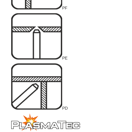
PF
PE
PD