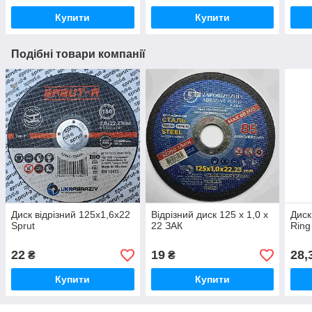
Купити
Купити
Подібні товари компанії
Диск відрізний 125х1,6х22
Відрізний диск 125 х 1,0 х
Диск
Sprut
22 ЗАК
Ring
22
19
28,
₴
₴
Купити
Купити