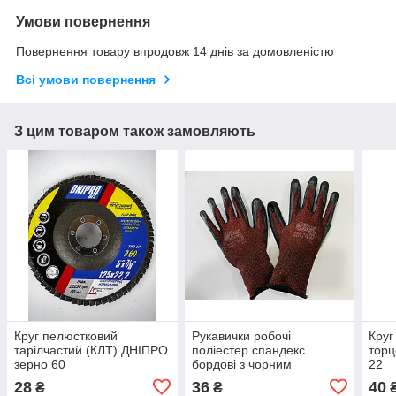
Умови повернення
Повернення товару впродовж 14 днів за домовленістю
Всі умови повернення
З цим товаром також замовляють
Круг пелюстковий
Рукавички робочі
Круг
тарілчастий (КЛТ) ДНІПРО
поліестер спандекс
торц
зерно 60
бордові з чорним
22
латексним покриттям
28
36
40
₴
₴