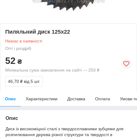
Пиляльний диск 125х22
Немає в наявності
Опт і роздріб
52
₴
Мінімальна сума замовлення на сайті — 250 ₴
46,70 ₴
від 5 шт.
Опис
Характеристики
Доставка
Оплата
Умови п
Опис
Диск із високоміцної сталі з твердосплавними зубцями для
розпилювання дерева різної структури та твердості в