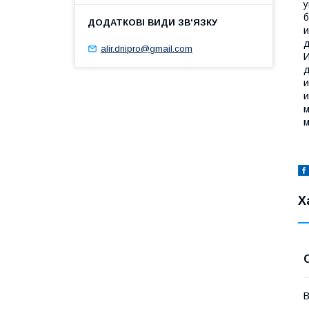
у
б
и
д
alir.dnipro@gmail.com
И
д
и
и
м
м
Х
В