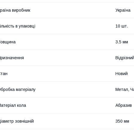
раїна виробник
Україна
ількість в упаковці
10 шт.
Товщина
3.5 мм
ризначення
Відрізни
Стан
Новий
бробка матеріалу
Метал, Ч
атеріал кола
Абразив
іаметр зовнішній
350 мм