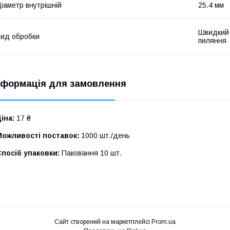
іаметр внутрішній
25.4 мм
Швидкий 
ид обробки
пиляння
нформація для замовлення
іна:
17 ₴
Можливості поставок:
1000 шт./день
посіб упаковки:
Паковання 10 шт.
Сайт створений на маркетплейсі
Prom.ua