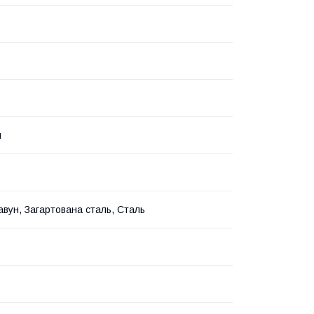
й
авун, Загартована сталь, Сталь