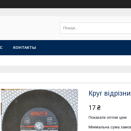
АС
КОНТАКТЫ
Круг відрізни
17 ₴
Показати оптові ціни
Мінімальна сума замов