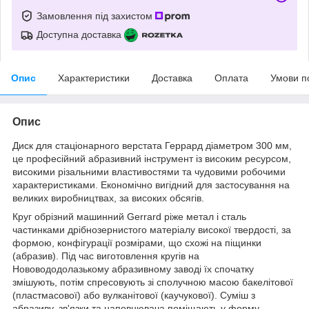
Замовлення під захистом
Доступна доставка
Опис
Характеристики
Доставка
Оплата
Умови п
Опис
Диск для стаціонарного верстата Геррард діаметром 300 мм,
це професійний абразивний інструмент із високим ресурсом,
високими різальними властивостями та чудовими робочими
характеристиками. Економічно вигідний для застосування на
великих виробництвах, за високих обсягів.
Круг обрізний машинний Gerrard ріже метал і сталь
частинками дрібнозернистого матеріалу високої твердості, за
формою, конфігурації розмірами, що схожі на піщинки
(абразив). Під час виготовлення кругів на
Нововододолазькому абразивному заводі їх спочатку
змішують, потім спресовують зі сполучною масою бакелітової
(пластмасової) або вулканітової (каучукової). Суміш з
абразиву, зв'язки та наповнювача поміщають у форму,