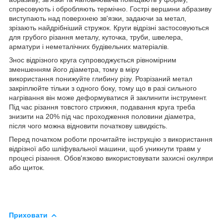
спресовують і обробляють термічно. Гострі вершини абразиву
виступають над поверхнею зв'язки, задаючи за метал,
зрізають найдрібніший стружок. Круги відрізні застосовуються
для грубого різання металу, куточка, труби, швелера,
арматури і неметалічних будівельних матеріалів.
Знос відрізного круга супроводжується рівномірним
зменшенням його діаметра, тому в міру
використання понижуйте глибину різу. Розрізаний метал
закріплюйте тільки з одного боку, тому що в разі сильного
нагрівання він може деформуватися й заклинити інструмент.
Під час різання товстого стрижня, подавання круга треба
знизити на 20% під час проходження половини діаметра,
після чого можна відновити початкову швидкість.
Перед початком роботи прочитайте інструкцію з використання
відрізної або шліфувальної машини, щоб уникнути травм у
процесі різання. Обов'язково використовувати захисні окуляри
або щиток.
Приховати