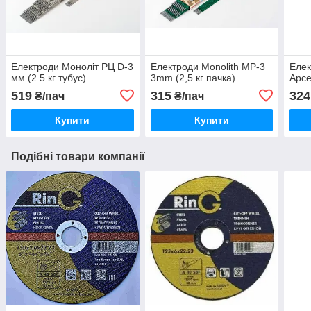
Електроди Моноліт РЦ D-3
Електроди Monolith МР-3
Еле
мм (2.5 кг тубус)
3mm (2,5 кг пачка)
Арсе
519
315
324
₴/пач
₴/пач
Купити
Купити
Подібні товари компанії