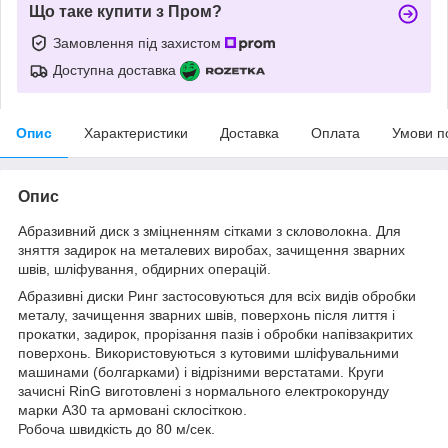
Що таке купити з Пром?
Замовлення під захистом
Доступна доставка
Опис
Характеристики
Доставка
Оплата
Умови п
Опис
Абразивний диск з зміцненням сітками з скловолокна. Для
зняття задирок на металевих виробах, зачищення зварних
швів, шліфування, обдирних операцій.
Абразивні диски Ринг застосовуються для всіх видів обробки
металу, зачищення зварних швів, поверхонь після лиття і
прокатки, задирок, прорізання пазів і обробки напівзакритих
поверхонь. Використовуються з кутовими шліфувальними
машинами (болгарками) і відрізними верстатами. Круги
зачисні RinG виготовлені з нормального електрокорунду
марки A30 та армовані склосіткою.
Робоча швидкість до 80 м/сек.